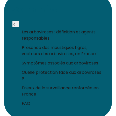
Sommaire
Les arboviroses : définition et agents
responsables
Présence des moustiques tigres,
vecteurs des arboviroses, en France
Symptômes associés aux arboviroses
Quelle protection face aux arboviroses
?
Enjeux de la surveillance renforcée en
France
FAQ