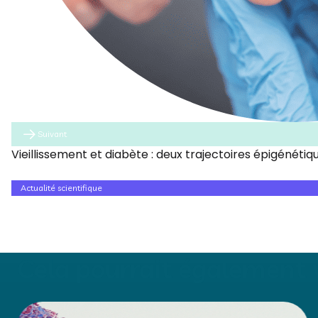
Suivant
Vieillissement et diabète : deux trajectoires épigénéti
Actualité scientifique
Cela pourrait également v