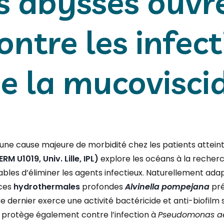
s abysses ouvre
ontre les infec
e la mucovisci
ne cause majeure de morbidité chez les patients attein
M U1019, Univ. Lille, IPL)
explore les océans à la recherc
ables d’éliminer les agents infectieux. Naturellement a
ces
hydrothermales
profondes
Alvinella pompejana
pré
e dernier exerce une activité bactéricide et anti-biofilm
protège également contre l’infection à
Pseudomonas a