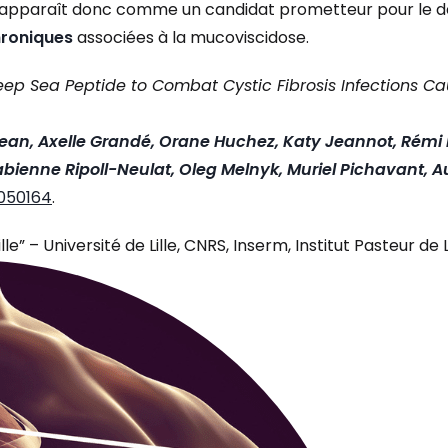
ine apparaît donc comme un candidat prometteur pour le
chroniques
associées à la mucoviscidose.
 Deep Sea Peptide to Combat Cystic Fibrosis Infection
an, Axelle Grandé, Orane Huchez, Katy Jeannot, Rémi De
abienne Ripoll-Neulat, Oleg Melnyk, Muriel Pichavant, A
4050164
.
” – Université de Lille, CNRS, Inserm, Institut Pasteur de Li