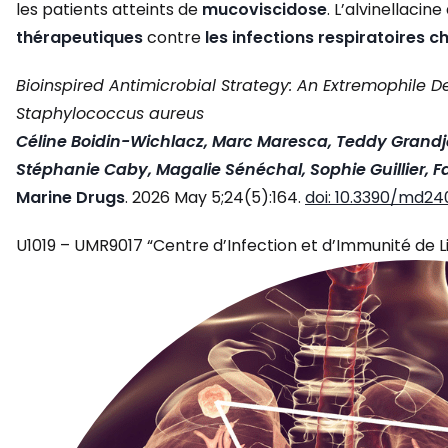
les patients atteints de
mucoviscidose
. L’alvinellac
thérapeutiques
contre
les infections respiratoires 
Bioinspired Antimicrobial Strategy: An Extremophile
Staphylococcus aureus
Céline Boidin-Wichlacz, Marc Maresca, Teddy Grandje
Stéphanie Caby, Magalie Sénéchal, Sophie Guillier, F
Marine Drugs
. 2026 May 5;24(5):164.
doi: 10.3390/md2
U1019 – UMR9017 “Centre d’Infection et d’Immunité de Lille