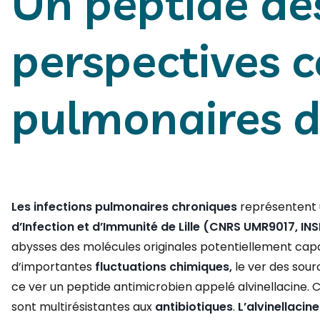
Un peptide de
perspectives c
pulmonaires d
Les infections pulmonaires chroniques
représentent u
d’Infection et d’Immunité de Lille (CNRS UMR9017, INSER
abysses des molécules originales potentiellement cap
d’importantes
fluctuations chimiques,
le ver des sour
ce ver un peptide antimicrobien appelé alvinellacine. C
sont multirésistantes aux
antibiotiques
.
L’alvinellacine