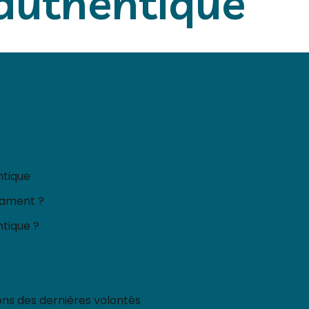
authentique
ntique
tament ?
tique ?
ons des dernières volontés​