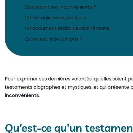
Quels sont ses inconvénients ?
Un formalisme assez lourd​
Un document établi devant témoins​
Qu’en est-il de son prix ?
Pour exprimer ses dernières volontés, qu’elles soient pa
testaments olographes et mystiques, et qui présente p
inconvénients
.
Qu’est-ce qu’un testamen