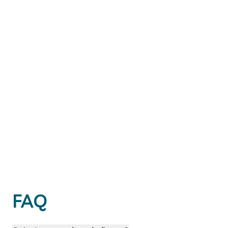
Sylviane Pied
Jamal Khalife
FAQ