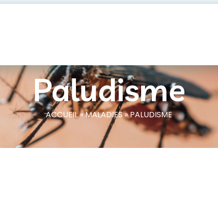
Paludisme
ACCUEIL
»
MALADIES
»
PALUDISME