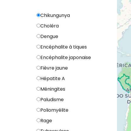
Chikungunya
Choléra
Dengue
Encéphalite à tiques
Encéphalite japonaise
Fièvre jaune
Hépatite A
Méningites
Paludisme
Poliomyélite
Rage