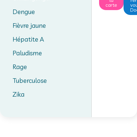
la
re
carte
vou
Doc
Dengue
Fièvre jaune
Hépatite A
Paludisme
Rage
Tuberculose
Zika