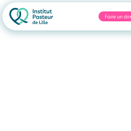
Faire un do
ecommandatio
oyage et vacci
Pérou