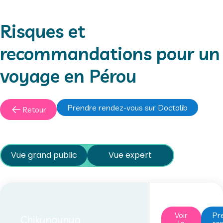
Risques et
recommandations pour un
voyage en Pérou
Prendre rendez-vous sur Doctolib
Retour
Vue grand public
Vue expert
Voir
Pr
Chikungunya