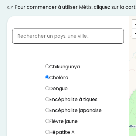
👉 Pour commencer à utiliser Métis, cliquez sur la cart
Quelle est votre destination ?
Chikungunya
Choléra
Dengue
Encéphalite à tiques
Encéphalite japonaise
Fièvre jaune
Hépatite A