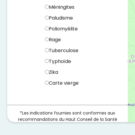
Méningites
Paludisme
Poliomyélite
Rage
Tuberculose
Typhoïde
Zika
Carte vierge
*Les indications fournies sont conformes aux
recommandations du Haut Conseil de la Santé
Publique.