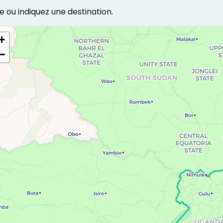
e ou indiquez une destination.
+
−