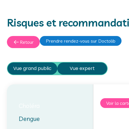
Risques et recommandat
Prendre rendez-vous sur Doctolib
Retour
Vue grand public
Vue expert
Voir la cart
Choléra
Dengue