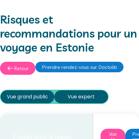
Risques et
recommandations pour un
voyage en Estonie
Prendre rendez-vous sur Doctolib
Retour
Vue grand public
Vue expert
Voir
Pr
Encéphalite à tiques