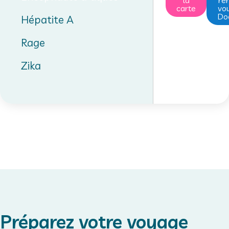
la
re
carte
vou
Doc
Hépatite A
Rage
Zika
Préparez votre voyage