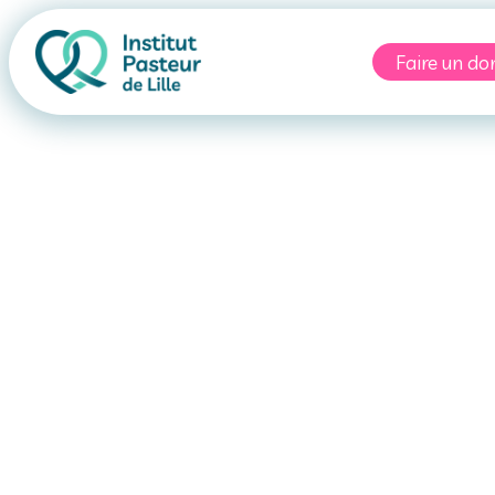
Faire un do
ecommandatio
oyage et vacci
Estonie