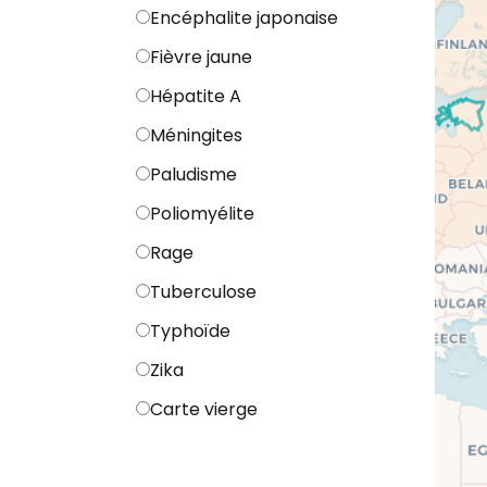
Encéphalite japonaise
Fièvre jaune
Hépatite A
Méningites
Paludisme
Poliomyélite
Rage
Tuberculose
Typhoïde
Zika
Carte vierge