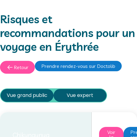
Risques et
recommandations pour un
voyage en Érythrée
Prendre rendez-vous sur Doctolib
Retour
Vue grand public
Vue expert
Voir
Pr
Chikungunya