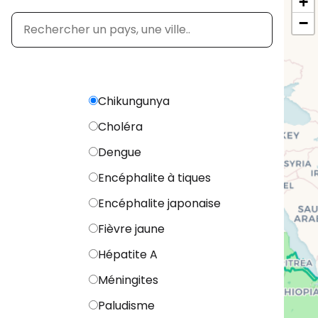
+
−
Chikungunya
Choléra
Dengue
Encéphalite à tiques
Encéphalite japonaise
Fièvre jaune
Hépatite A
Méningites
Paludisme