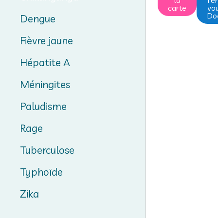
la
re
carte
vou
Doc
Dengue
Fièvre jaune
Hépatite A
Méningites
Paludisme
Rage
Tuberculose
Typhoïde
Zika