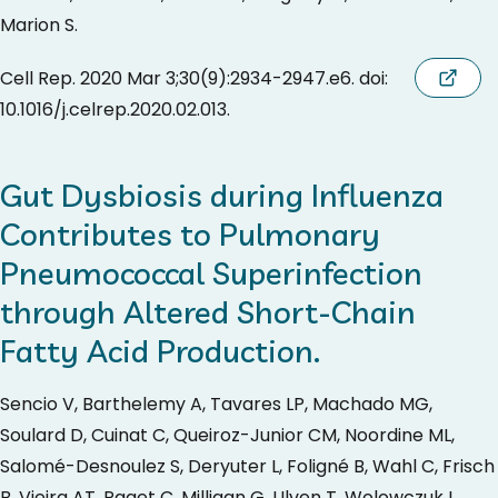
Marion S.
Cell Rep. 2020 Mar 3;30(9):2934-2947.e6. doi:
10.1016/j.celrep.2020.02.013.
Gut Dysbiosis during Influenza
Contributes to Pulmonary
Pneumococcal Superinfection
through Altered Short-Chain
Fatty Acid Production.
Sencio V, Barthelemy A, Tavares LP, Machado MG,
Soulard D, Cuinat C, Queiroz-Junior CM, Noordine ML,
Salomé-Desnoulez S, Deryuter L, Foligné B, Wahl C, Frisch
B, Vieira AT, Paget C, Milligan G, Ulven T, Wolowczuk I,