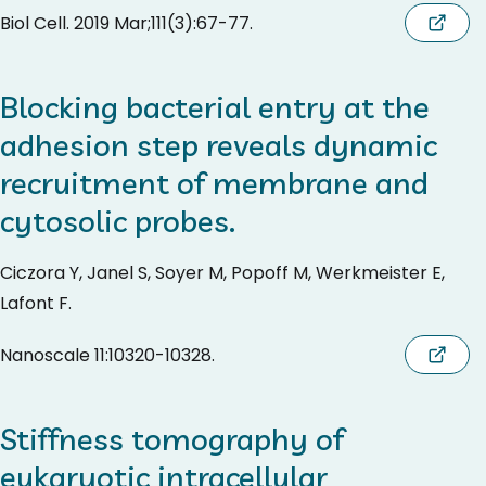
Biol Cell. 2019 Mar;111(3):67-77.
Blocking bacterial entry at the
adhesion step reveals dynamic
recruitment of membrane and
cytosolic probes.
Ciczora Y, Janel S, Soyer M, Popoff M, Werkmeister E,
Lafont F.
Nanoscale 11:10320-10328.
Stiffness tomography of
eukaryotic intracellular