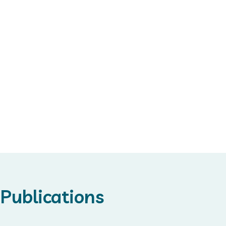
Emmanuel
Courtade
Professeur des
Universités - Univ
Lille
Publications