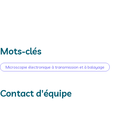
CR Inserm,
responsable
scientifique
N. ORCID :
0000-0002-8373-
3992
Mots-clés
Microscopie électronique à transmission et à balayage
Contact d'équipe