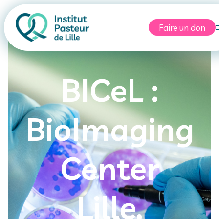
Faire un don
BICeL :
BioImaging
Center
Lille,