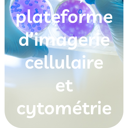
plateforme
d’imagerie
cellulaire
et
cytométrie