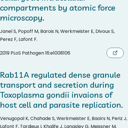
compartments by atomic force
microscopy.
Janel S, Popoff M, Barois N, Werkmeister E, Divoux S,
Perez F, Lafont F.
2019 PLoS Pathogen 16:e1008106
Rab11A regulated dense granule
transport and secretion during
Toxoplasma gondii invaions of
host cell and parasite replication.
Venugopal K, Chahade S, Werkmeister E, Baoirs N, Periz J,
Lafont F, Tardieux I, Khalife J, Langsley G, Meissner M,