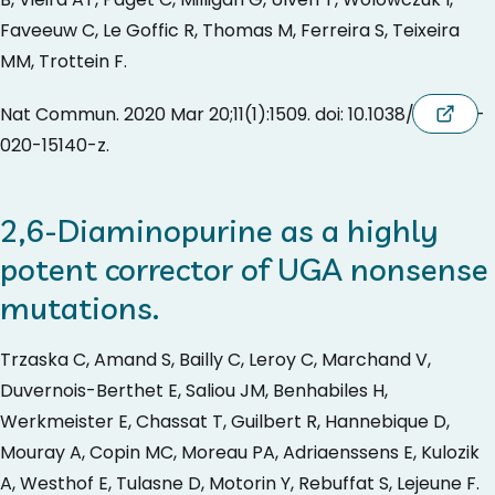
Faveeuw C, Le Goffic R, Thomas M, Ferreira S, Teixeira
MM, Trottein F.
Nat Commun. 2020 Mar 20;11(1):1509. doi: 10.1038/s41467-
020-15140-z.
2,6-Diaminopurine as a highly
potent corrector of UGA nonsense
mutations.
Trzaska C, Amand S, Bailly C, Leroy C, Marchand V,
Duvernois-Berthet E, Saliou JM, Benhabiles H,
Werkmeister E, Chassat T, Guilbert R, Hannebique D,
Mouray A, Copin MC, Moreau PA, Adriaenssens E, Kulozik
A, Westhof E, Tulasne D, Motorin Y, Rebuffat S, Lejeune F.