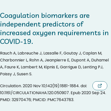
Coagulation biomarkers are
independent predictors of
increased oxygen requirements in
COVID-19.
Rauch A, Labreuche J, Lassalle F, Goutay J, Caplan M,
Charbonnier L, Rohn A, Jeanpierre E, Dupont A, Duhamel
A, Faure K, Lambert M, Kipnis E, Garrigue D, Lenting PJ,
Poissy J, Susen S.
Circulation. 2020 Nov 10;142(19):1881-1884. doi:
10.1161/CIRCULATIONAHA.120.050907. Epub 2020 Sep 24.
PMID: 32970476; PMCID: PMC7643783.