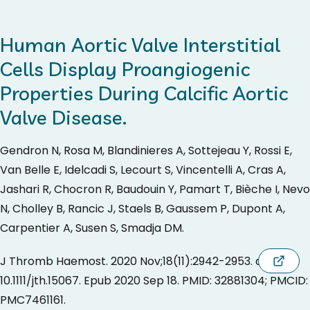
Human Aortic Valve Interstitial
Cells Display Proangiogenic
Properties During Calcific Aortic
Valve Disease.
Gendron N, Rosa M, Blandinieres A, Sottejeau Y, Rossi E,
Van Belle E, Idelcadi S, Lecourt S, Vincentelli A, Cras A,
Jashari R, Chocron R, Baudouin Y, Pamart T, Bièche I, Nevo
N, Cholley B, Rancic J, Staels B, Gaussem P, Dupont A,
Carpentier A, Susen S, Smadja DM.
J Thromb Haemost. 2020 Nov;18(11):2942-2953. doi:
10.1111/jth.15067. Epub 2020 Sep 18. PMID: 32881304; PMCID:
PMC7461161.