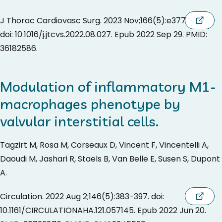
J Thorac Cardiovasc Surg. 2023 Nov;166(5):e377-e389.
doi: 10.1016/j.jtcvs.2022.08.027. Epub 2022 Sep 29. PMID:
36182586.
Modulation of inflammatory M1-
macrophages phenotype by
valvular interstitial cells.
Tagzirt M, Rosa M, Corseaux D, Vincent F, Vincentelli A,
Daoudi M, Jashari R, Staels B, Van Belle E, Susen S, Dupont
A.
Circulation. 2022 Aug 2;146(5):383-397. doi:
10.1161/CIRCULATIONAHA.121.057145. Epub 2022 Jun 20.