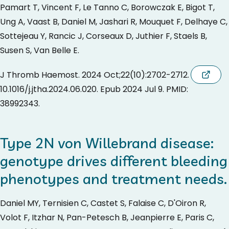
Pamart T, Vincent F, Le Tanno C, Borowczak E, Bigot T,
Ung A, Vaast B, Daniel M, Jashari R, Mouquet F, Delhaye C,
Sottejeau Y, Rancic J, Corseaux D, Juthier F, Staels B,
Susen S, Van Belle E.
J Thromb Haemost. 2024 Oct;22(10):2702-2712. doi:
10.1016/j.jtha.2024.06.020. Epub 2024 Jul 9. PMID:
38992343.
Type 2N von Willebrand disease:
genotype drives different bleeding
phenotypes and treatment needs.
Daniel MY, Ternisien C, Castet S, Falaise C, D'Oiron R,
Volot F, Itzhar N, Pan-Petesch B, Jeanpierre E, Paris C,