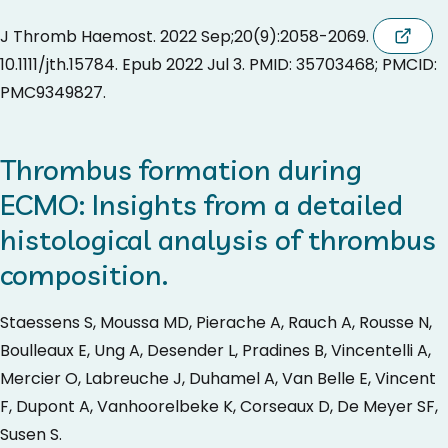
J Thromb Haemost. 2022 Sep;20(9):2058-2069. doi:
10.1111/jth.15784. Epub 2022 Jul 3. PMID: 35703468; PMCID:
PMC9349827.
Thrombus formation during
ECMO: Insights from a detailed
histological analysis of thrombus
composition.
Staessens S, Moussa MD, Pierache A, Rauch A, Rousse N,
Boulleaux E, Ung A, Desender L, Pradines B, Vincentelli A,
Mercier O, Labreuche J, Duhamel A, Van Belle E, Vincent
F, Dupont A, Vanhoorelbeke K, Corseaux D, De Meyer SF,
Susen S.