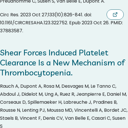
Preudhomme C, Susen S, Van Belle E, Dupont A.
Circ Res. 2023 Oct 27;133(10):826-841. doi:
10.1161/CIRCRESAHA.123.322752. Epub 2023 Oct 26. PMID:
37883587.
Shear Forces Induced Platelet
Clearance Is a New Mechanism of
Thrombocytopenia.
Rauch A, Dupont A, Rosa M, Desvages M, Le Tanno C,
Abdoul J, Didelot M, Ung A, Ruez R, Jeanpierre E, Daniel M,
Corseaux D, Spillemaeker H, Labreuche J, Pradines B,
Rousse N, Lenting PJ, Moussa MD, Vincentelli A, Bordet JC,
Staels B, Vincent F, Denis CV, Van Belle E, Casari C, Susen
S