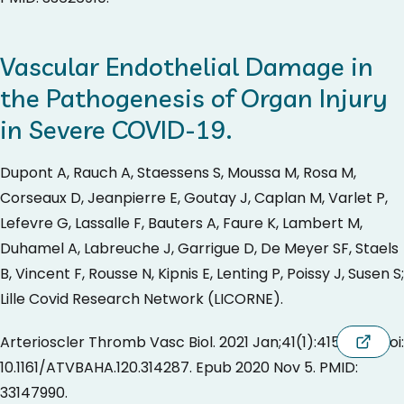
Vascular Endothelial Damage in
the Pathogenesis of Organ Injury
in Severe COVID-19.
Dupont A, Rauch A, Staessens S, Moussa M, Rosa M,
Corseaux D, Jeanpierre E, Goutay J, Caplan M, Varlet P,
Lefevre G, Lassalle F, Bauters A, Faure K, Lambert M,
Duhamel A, Labreuche J, Garrigue D, De Meyer SF, Staels
B, Vincent F, Rousse N, Kipnis E, Lenting P, Poissy J, Susen S;
Lille Covid Research Network (LICORNE).
Arterioscler Thromb Vasc Biol. 2021 Jan;41(1):415-429. doi:
10.1161/ATVBAHA.120.314287. Epub 2020 Nov 5. PMID:
33147990.