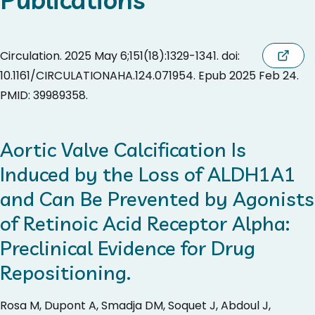
Circulation. 2025 May 6;151(18):1329-1341. doi:
10.1161/CIRCULATIONAHA.124.071954. Epub 2025 Feb 24.
PMID: 39989358.
Aortic Valve Calcification Is
Induced by the Loss of ALDH1A1
and Can Be Prevented by Agonists
of Retinoic Acid Receptor Alpha:
Preclinical Evidence for Drug
Repositioning.
Rosa M, Dupont A, Smadja DM, Soquet J, Abdoul J,