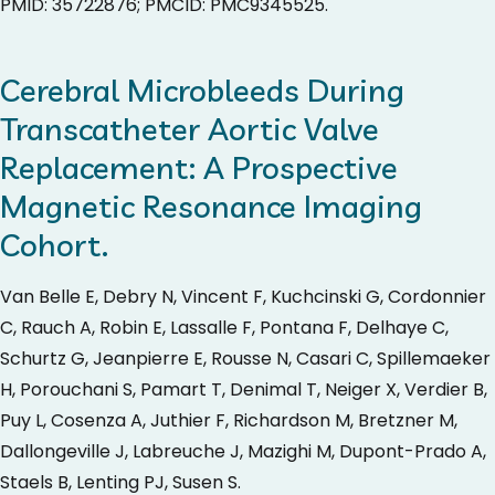
PMID: 35722876; PMCID: PMC9345525.
Cerebral Microbleeds During
Transcatheter Aortic Valve
Replacement: A Prospective
Magnetic Resonance Imaging
Cohort.
Van Belle E, Debry N, Vincent F, Kuchcinski G, Cordonnier
C, Rauch A, Robin E, Lassalle F, Pontana F, Delhaye C,
Schurtz G, Jeanpierre E, Rousse N, Casari C, Spillemaeker
H, Porouchani S, Pamart T, Denimal T, Neiger X, Verdier B,
Puy L, Cosenza A, Juthier F, Richardson M, Bretzner M,
Dallongeville J, Labreuche J, Mazighi M, Dupont-Prado A,
Staels B, Lenting PJ, Susen S.