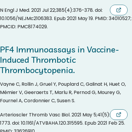
N Engl J Med. 2021 Jul 22;385(4):376-378. doi:
10.1056/NEJMc2106383. Epub 2021 May 19. PMID: 34010527;
PMCID: PMC8174029.
PF4 Immunoassays in Vaccine-
Induced Thrombotic
Thrombocytopenia.
Vayne C, Rollin J, Gruel Y, Pouplard C, Galinat H, Huet O,
Mémier V, Geeraerts T, Marlu R, Pernod G, Mourey G,
Fournel A, Cordonnier C, Susen S.
Arterioscler Thromb Vasc Biol. 2021 May 5;41(5):1760-
1773. doi: 10.1161/ATVBAHA.120.315595. Epub 2021 Feb 25.
PMID: 33626910.