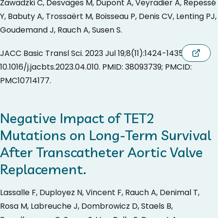
Zawadzki C, Desvages M, Dupont A, Veyradier A, Repessé
Y, Babuty A, Trossaërt M, Boisseau P, Denis CV, Lenting PJ,
Goudemand J, Rauch A, Susen S.
JACC Basic Transl Sci. 2023 Jul 19;8(11):1424-1435. doi:
10.1016/j.jacbts.2023.04.010. PMID: 38093739; PMCID:
PMC10714177.
Negative Impact of TET2
Mutations on Long-Term Survival
After Transcatheter Aortic Valve
Replacement.
Lassalle F, Duployez N, Vincent F, Rauch A, Denimal T,
Rosa M, Labreuche J, Dombrowicz D, Staels B,