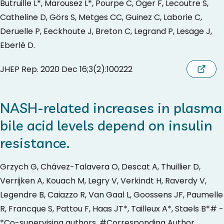
Butruille L*, Marousez L*, Pourpe C, Oger F, Lecoutre S,
Catheline D, Görs S, Metges CC, Guinez C, Laborie C,
Deruelle P, Eeckhoute J, Breton C, Legrand P, Lesage J,
Eberlé D.
JHEP Rep. 2020 Dec 16;3(2):100222
NASH-related increases in plasma
bile acid levels depend on insulin
resistance.
Grzych G, Chávez-Talavera O, Descat A, Thuillier D,
Verrijken A, Kouach M, Legry V, Verkindt H, Raverdy V,
Legendre B, Caiazzo R, Van Gaal L, Goossens JF, Paumelle
R, Francque S, Pattou F, Haas JT*, Tailleux A*, Staels B*# -
*Co-supervising authors, #Corresponding Author