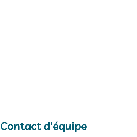
Anne-
Sarah LAHIRE
En
Sophie
QU
Chercheure Post-
JENEQUIN
doctorante, INSERM, - PhD
Che
N. ORCID :
0000-0003-2482-6432
doc
Ingénieure
Univ
d'étude en
PhD
spétrométrie de
N. OR
masse 1, INSERM
8237
N. ORCID :
0009-
enor
0003-6205-0409
ques
Contact d'équipe