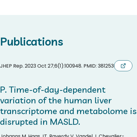
Publications
JHEP Rep. 2023 Oct 27;6(1):100948. PMID: 38125300
P. Time-of-day-dependent
variation of the human liver
transcriptome and metabolome is
disrupted in MASLD.
Johanns M, Haas JT, Raverdy V, Vandel J, Chevalier-