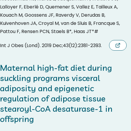
Lalloyer F, Eberlé D, Quemener S, Vallez E, Tailleux A,
Kouach M, Goossens JF, Raverdy V, Derudas B,
Kuivenhoven JA, Croyal M, van de Sluis B, Francque S,
Pattou F, Rensen PCN, Staels B*, Haas JT*#
Int J Obes (Lond). 2019 Dec;43(12):2381-2393.
Maternal high-fat diet during
suckling programs visceral
adiposity and epigenetic
regulation of adipose tissue
stearoyl-CoA desaturase-1 in
offspring