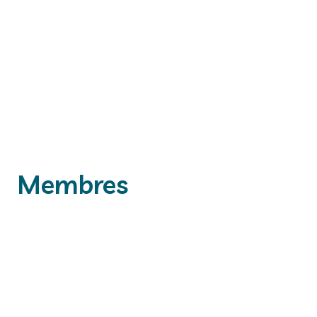
Membres
Aghilès HAMROUN