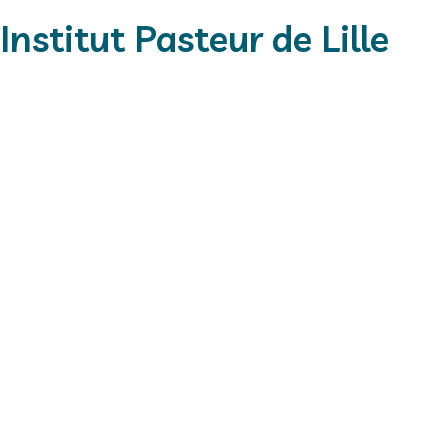
nstitut Pasteur de Lille
on
tifier et à comprendre
les déterminants biologiques
,
nvironnementaux
qui influencent l’apparition, la
stic des
maladies chroniques
liées au vieillissement.
les interactions entre
les dysfonctionnements
ux, métaboliques et cognitifs
contribuent à la