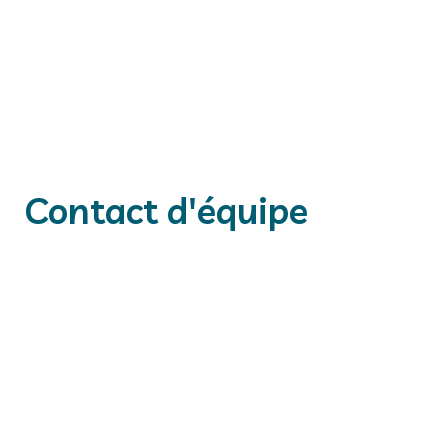
Nicolas Duchemin
Technicien Référent de Collection.
Contact d'équipe
Aghilès HAMROUN
MCU-PH, Univ Lille