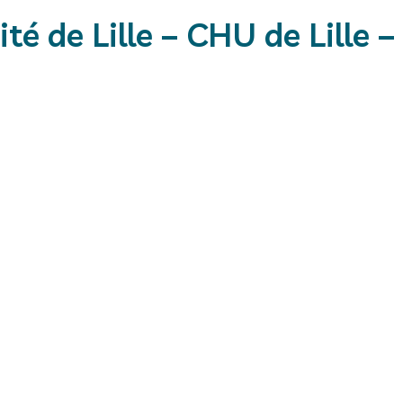
 de Lille – CHU de Lille – I
Présentati
Notre projet vise à iden
organisationnels et e
progression et le prono
Nous étudions comment 
cardiovasculaires
,
réna