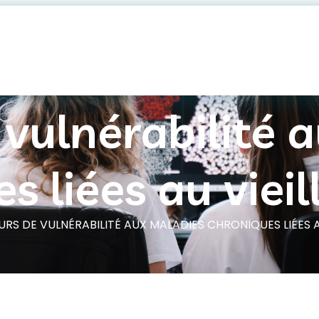
 vulnérabilité 
s liées au viei
RS DE VULNÉRABILITÉ AUX MALADIES CHRONIQUES LIÉES A