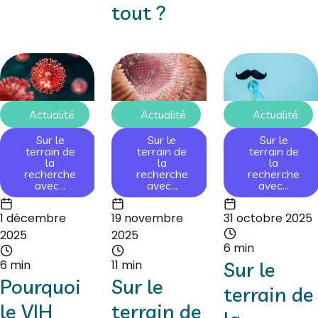
tout ?
Actualité
Actualité
Actualité
Sur le
Sur le
Sur le
terrain de
terrain de
terrain de
la
la
la
recherche
recherche
recherche
avec...
avec...
avec...
1 décembre
19 novembre
31 octobre 2025
2025
2025
6 min
6 min
11 min
Sur le
Pourquoi
Sur le
terrain de
le VIH
terrain de