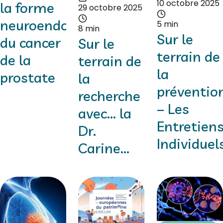
10 octobre 2025
la forme
29 octobre 2025
neuroendocrine
5 min
8 min
Sur le
du cancer
Sur le
terrain de
de la
terrain de
la
prostate
la
préventio
recherche
– Les
avec... la
Entretien
Dr.
Individuels
Carine...