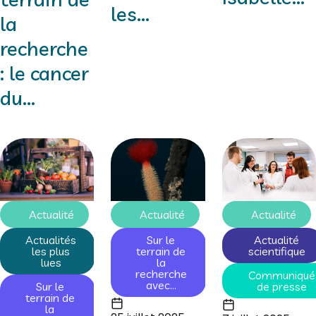
les...
la
recherche
: le cancer
du...
Actualité
Actualité
Actualité
Actualités
Sur le
Actualité
les plus
terrain de
scientifique
lues
la
recherche
Communiqué
avec...
Sur le
de presse
terrain de
la