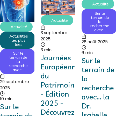
Actualité
Sur le
terrain de
Actualité
la
recherche
Actualité
avec...
3 septembre
Actualités
2025
les plus
28 août 2025
lues
3 min
6 min
Sur le
Journées
terrain de
Sur le
la
Européennes
recherche
terrain de
avec...
du
la
29 septembre
Patrimoine
recherche
2025
- Édition
avec... la
10 min
2025 -
Dr.
Sur le
Découvrez
Isabelle...
terrain de