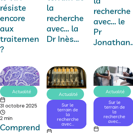
la
résiste
la
recherche
encore
recherche
avec... le
aux
avec... la
Pr
traitements
Dr Inès...
Jonathan..
?
Actualité
Actualité
Actualité
Sur le
Sur le
31 octobre 2025
terrain de
terrain de
la
la
recherche
2 min
recherche
avec...
avec...
Comprendre