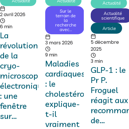
Actualité
Actualité
Actualité
Sur le
Actualité
2 avril 2026
terrain de
scientifique
la
recherche
6 min
Article
avec...
La
5 décembre
3 mars 2026
révolution
2025
de la
9 min
3 min
Maladies
cryo-
GLP-1 : le
cardiaques
microscopie
Pr P.
: le
électronique
Froguel
cholestérol
: une
réagit aux
explique-
fenêtre
recomman
t-il
sur...
de...
vraiment